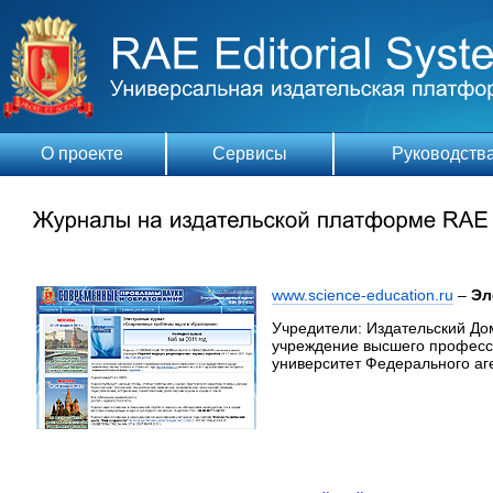
О проекте
Сервисы
Руководств
www.science-education.ru
–
Эл
Учредители: Издательский 
учреждение высшего професс
университет Федерального аг